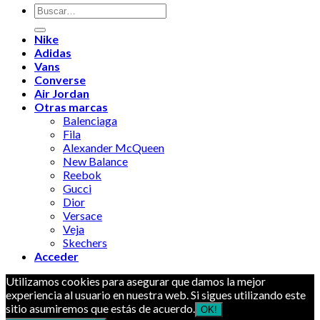
Buscar
por:
Nike
Adidas
Vans
Converse
Air Jordan
Otras marcas
Balenciaga
Fila
Alexander McQueen
New Balance
Reebok
Gucci
Dior
Versace
Veja
Skechers
Acceder
Utilizamos cookies para asegurar que damos la mejor
experiencia al usuario en nuestra web. Si sigues utilizando este
sitio asumiremos que estás de acuerdo.
OK!