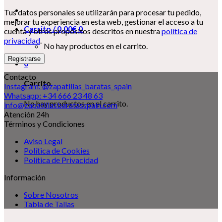
Tus datos personales se utilizarán para procesar tu pedido,
mejorar tu experiencia en esta web, gestionar el acceso a tu
Carrito /
0,00
€
0
cuenta y otros propósitos descritos en nuestra
política de
privacidad
.
No hay productos en el carrito.
Registrarse
0
Contacto
Carrito
Instagram: @zapatillas_baratas_spain
Whatsapp: +34 666 23 48 63
No hay productos en el carrito.
info@zapatillasbaratasspain.com
Atención 24h
Términos y Condiciones
Aviso Legal
Política de Cookies
Política de Privacidad
Información
Sobre Nosotros
Tabla de Tallas