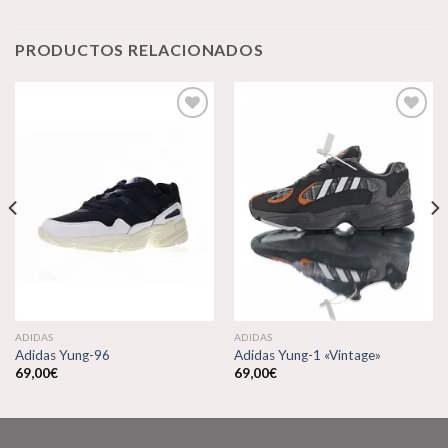
PRODUCTOS RELACIONADOS
Añadir
Añadir
a la
a la
lista de
lista de
deseos
deseos
ADIDAS
ADIDAS
Adidas Yung-96
Adidas Yung-1 «Vintage»
69,00
€
69,00
€