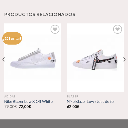
PRODUCTOS RELACIONADOS
¡Oferta!
Añadir
Añadir
a la
a la
lista de
lista de
deseos
deseos
ADIDAS
BLAZER
Nike Blazer Low X Off White
Nike Blazer Low »Just do it»
El
El
79,00
€
72,00
€
62,00
€
precio
precio
original
actual
era:
es:
79,00€.
72,00€.