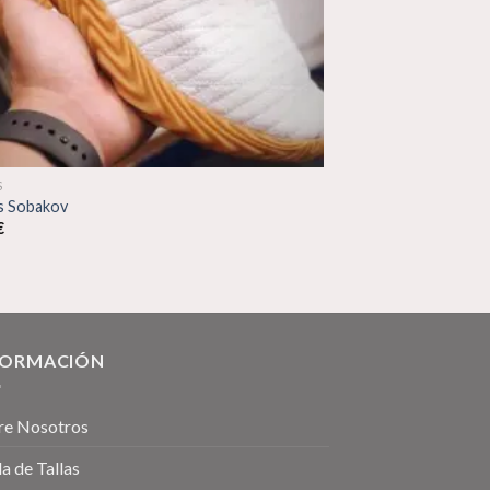
S
s Sobakov
€
FORMACIÓN
re Nosotros
a de Tallas