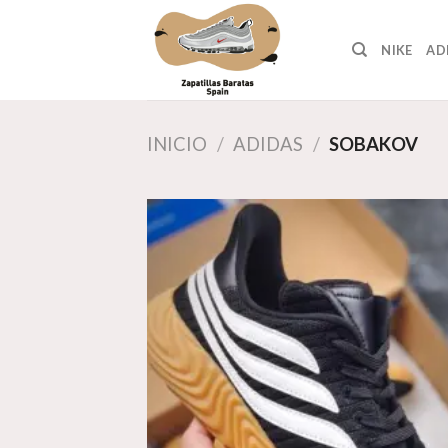
Skip
to
NIKE
AD
content
INICIO
/
ADIDAS
/
SOBAKOV
Aña
a 
list
des