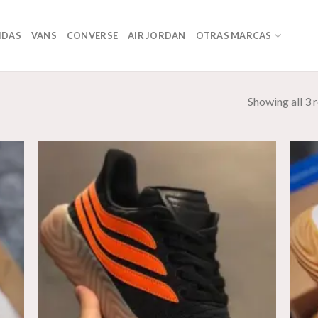
IDAS
VANS
CONVERSE
AIR JORDAN
OTRAS MARCAS
Showing all 3 r
dir
Añadir
la
a la
a de
lista de
eos
deseos