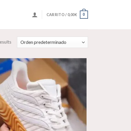
0
CARRITO /
0,00
€
esults
Añadir
a la
lista de
deseos