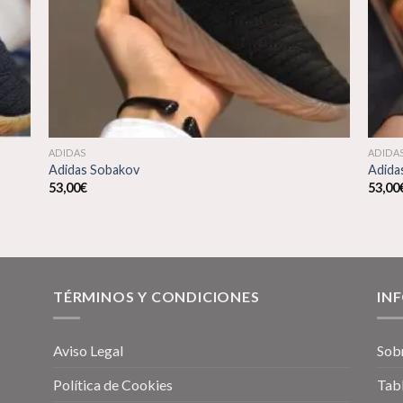
ADIDAS
ADIDA
Adidas Sobakov
Adida
53,00
€
53,00
TÉRMINOS Y CONDICIONES
IN
Aviso Legal
Sob
Política de Cookies
Tabl