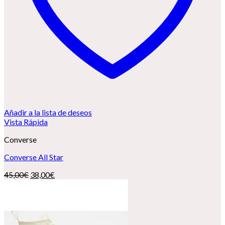
Añadir a la lista de deseos
Vista Rápida
Converse
Converse All Star
El
El
45,00
€
38,00
€
precio
precio
original
actual
era:
es:
45,00€.
38,00€.