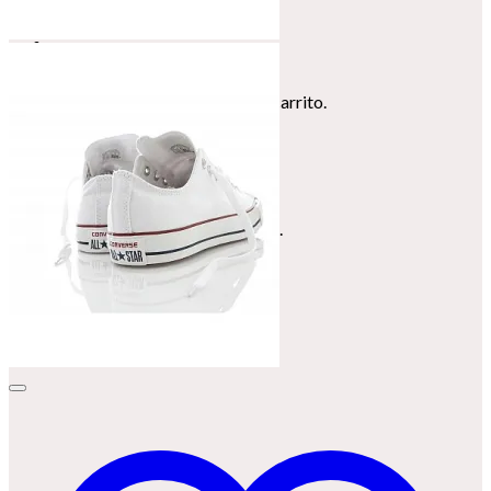
Carrito /
0,00
€
0
No hay productos en el carrito.
0
Carrito
No hay productos en el carrito.