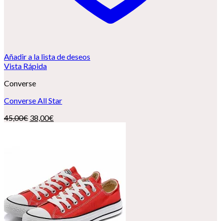
Añadir a la lista de deseos
Vista Rápida
Converse
Converse All Star
El
El
45,00
€
38,00
€
precio
precio
original
actual
era:
es:
45,00€.
38,00€.