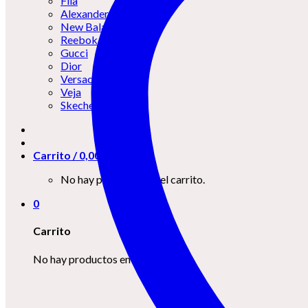
Fila
Alexander McQueen
New Balance
Reebok
Gucci
Dior
Versace
Veja
Skechers
Carrito /
0,00
€
0
No hay productos en el carrito.
0
Carrito
No hay productos en el carrito.