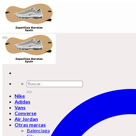
Skip
to
content
Buscar
por:
Nike
Adidas
Vans
Converse
Air Jordan
Otras marcas
Balenciaga