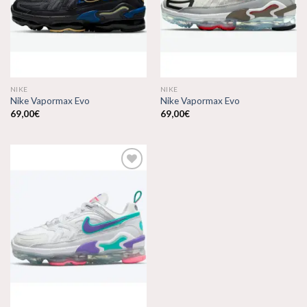
deseos
deseos
NIKE
NIKE
Nike Vapormax Evo
Nike Vapormax Evo
69,00
€
69,00
€
Añadir
a la
lista de
deseos