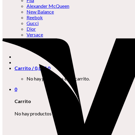
Fila
Alexander McQueen
New Balance
Reebok
Gucci
Dior
Versace
Veja
Skechers
Carrito /
0,00
€
0
No hay productos en el carrito.
0
Carrito
No hay productos en el carrito.