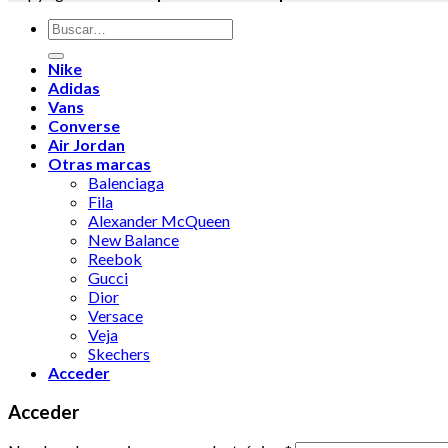
Buscar
por:
Nike
Adidas
Vans
Converse
Air Jordan
Otras marcas
Balenciaga
Fila
Alexander McQueen
New Balance
Reebok
Gucci
Dior
Versace
Veja
Skechers
Acceder
Acceder