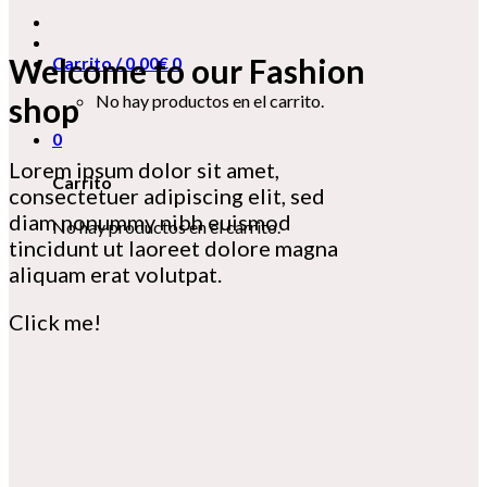
Welcome to our Fashion
Carrito /
0,00
€
0
shop
No hay productos en el carrito.
0
Lorem ipsum dolor sit amet,
Carrito
consectetuer adipiscing elit, sed
diam nonummy nibh euismod
No hay productos en el carrito.
tincidunt ut laoreet dolore magna
aliquam erat volutpat.
Click me!