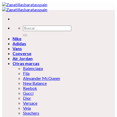
Skip
to
content
Buscar
por:
Nike
Adidas
Vans
Converse
Air Jordan
Otras marcas
Balenciaga
Fila
Alexander McQueen
New Balance
Reebok
Gucci
Dior
Versace
Veja
Skechers