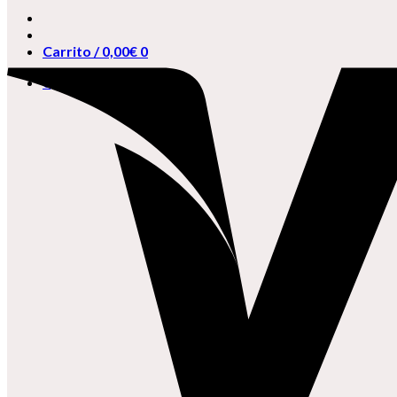
Carrito /
0,00
€
0
0