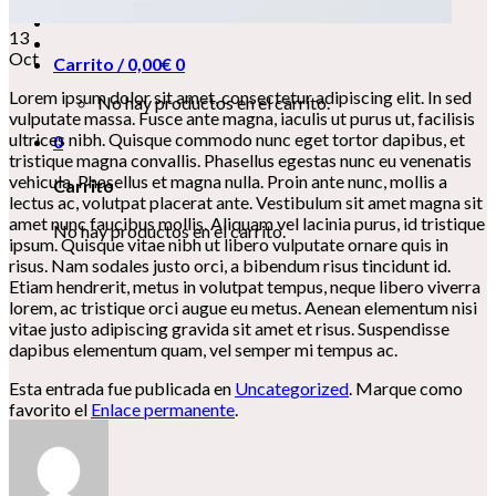
13
Oct
Carrito /
0,00
€
0
Lorem ipsum dolor sit amet, consectetur adipiscing elit. In sed
No hay productos en el carrito.
vulputate massa. Fusce ante magna, iaculis ut purus ut, facilisis
ultrices nibh. Quisque commodo nunc eget tortor dapibus, et
0
tristique magna convallis. Phasellus egestas nunc eu venenatis
vehicula. Phasellus et magna nulla. Proin ante nunc, mollis a
Carrito
lectus ac, volutpat placerat ante. Vestibulum sit amet magna sit
amet nunc faucibus mollis. Aliquam vel lacinia purus, id tristique
No hay productos en el carrito.
ipsum. Quisque vitae nibh ut libero vulputate ornare quis in
risus. Nam sodales justo orci, a bibendum risus tincidunt id.
Etiam hendrerit, metus in volutpat tempus, neque libero viverra
lorem, ac tristique orci augue eu metus. Aenean elementum nisi
vitae justo adipiscing gravida sit amet et risus. Suspendisse
dapibus elementum quam, vel semper mi tempus ac.
Esta entrada fue publicada en
Uncategorized
. Marque como
favorito el
Enlace permanente
.