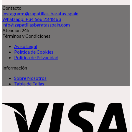
Contacto
Instagram: @zapatillas_baratas_spain
Whatsapp: +34 666 23 48 63
info@zapatillasbaratasspain.com
Atención 24h
Términos y Condiciones
Aviso Legal
Política de Cookies
Política de Privacidad
Información
Sobre Nosotros
Tabla de Tallas