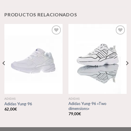
PRODUCTOS RELACIONADOS
Añadir
Añadir
a la
a la
lista de
lista de
deseos
deseos
ADIDAS
ADIDAS
Adidas Yung-96 »Two
Adidas Yung-96
dimensions»
62,00
€
79,00
€