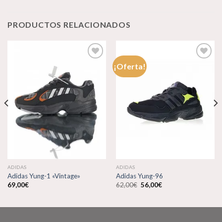
PRODUCTOS RELACIONADOS
¡Oferta!
Añadir
Añadir
a la
a la
lista de
lista de
deseos
deseos
ADIDAS
ADIDAS
Adidas Yung-1 «Vintage»
Adidas Yung-96
El
El
69,00
€
62,00
€
56,00
€
precio
precio
original
actual
era:
es:
62,00€.
56,00€.