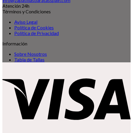
info@zapatillasbaratasspain.com
Atención 24h
Términos y Condiciones
Aviso Legal
Política de Cookies
Política de Privacidad
Información
Sobre Nosotros
Tabla de Tallas