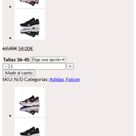
El
El
62,00
€
54,00
€
precio
precio
Tallas 36-45
original
actual
era:
es:
Adidas
62,00€.
54,00€.
Falcon
Añadir al carrito
cantidad
SKU:
N/D
Categorías:
Adidas
,
Falcon