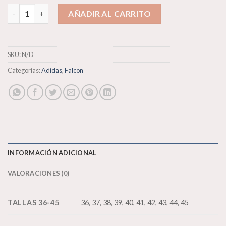
62,00€.
54,00€.
Adidas Falcon cantidad
AÑADIR AL CARRITO
SKU:
N/D
Categorías:
Adidas
,
Falcon
INFORMACIÓN ADICIONAL
VALORACIONES (0)
TALLAS 36-45
36, 37, 38, 39, 40, 41, 42, 43, 44, 45