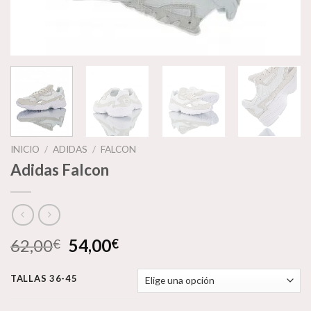
INICIO
/
ADIDAS
/
FALCON
Adidas Falcon
El
El
62,00
54,00
€
€
precio
precio
original
actual
TALLAS 36-45
era:
es: