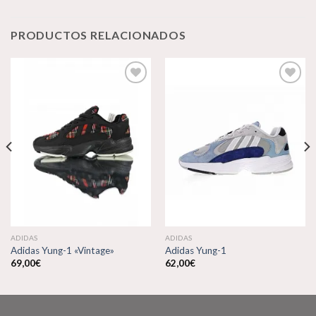
PRODUCTOS RELACIONADOS
Añadir
Añadir
a la
a la
lista de
lista de
deseos
deseos
ADIDAS
ADIDAS
Adidas Yung-1 «Vintage»
Adidas Yung-1
69,00
€
62,00
€