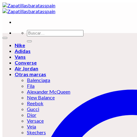
Skip
to
content
Buscar
por:
Nike
Adidas
Vans
Converse
Air Jordan
Otras marcas
Balenciaga
Fila
Alexander McQueen
New Balance
Reebok
Gucci
Dior
Versace
Veja
Skechers