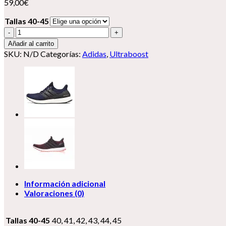
59,00
€
Tallas 40-45
Adidas
UltraBoost
Añadir al carrito
cantidad
SKU:
N/D
Categorías:
Adidas
,
Ultraboost
Información adicional
Valoraciones (0)
Tallas 40-45
40, 41, 42, 43, 44, 45