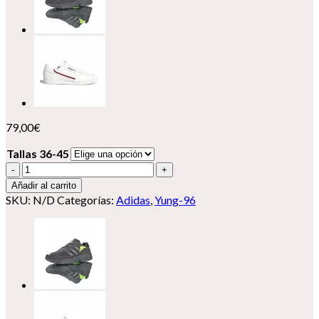
79,00
€
Tallas 36-45
Adidas
Yung-
Añadir al carrito
96
SKU:
N/D
Categorías:
Adidas
,
Yung-96
''Two
dimensions''
cantidad