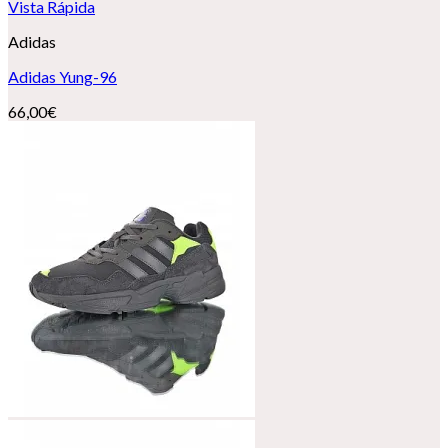
Vista Rápida
Adidas
Adidas Yung-96
66,00
€