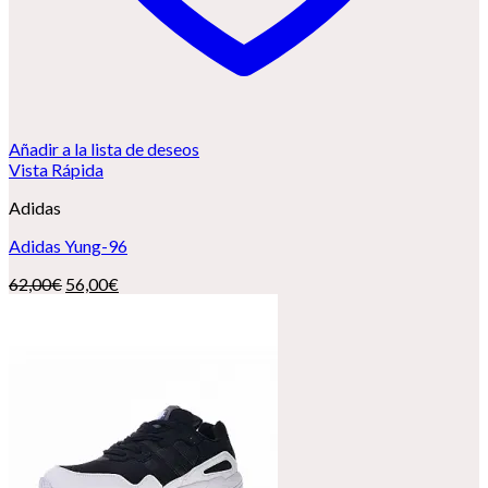
Añadir a la lista de deseos
Vista Rápida
Adidas
Adidas Yung-96
El
El
62,00
€
56,00
€
precio
precio
original
actual
era:
es:
62,00€.
56,00€.