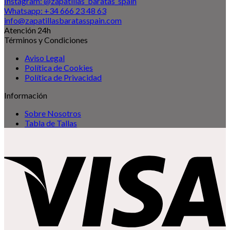
Instagram: @zapatillas_baratas_spain
Whatsapp: +34 666 23 48 63
info@zapatillasbaratasspain.com
Atención 24h
Términos y Condiciones
Aviso Legal
Política de Cookies
Política de Privacidad
Información
Sobre Nosotros
Tabla de Tallas