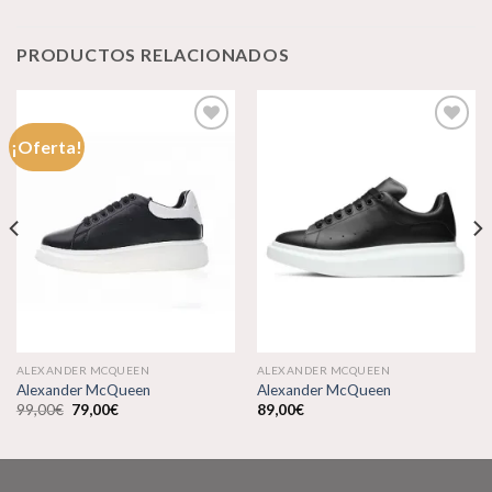
PRODUCTOS RELACIONADOS
¡Oferta!
Añadir
Añadir
a la
a la
lista de
lista de
deseos
deseos
ALEXANDER MCQUEEN
ALEXANDER MCQUEEN
Alexander McQueen
Alexander McQueen
El
El
99,00
€
79,00
€
89,00
€
precio
precio
original
actual
era:
es:
99,00€.
79,00€.