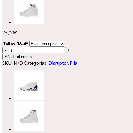
75,00
€
Tallas 36-45
Fila
Disruptor
Añadir al carrito
Evo
SKU:
N/D
Categorías:
Disruptor
,
Fila
cantidad