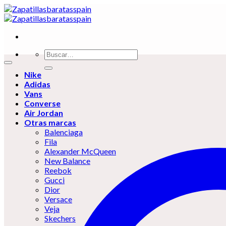
Skip
to
content
Buscar
por:
Nike
Adidas
Vans
Converse
Air Jordan
Otras marcas
Balenciaga
Fila
Alexander McQueen
New Balance
Reebok
Gucci
Dior
Versace
Veja
Skechers