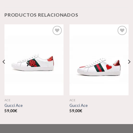
PRODUCTOS RELACIONADOS
Añadir
Añadir
a la
a la
lista de
lista de
deseos
deseos
ACE
ACE
Gucci Ace
Gucci Ace
59,00
€
59,00
€