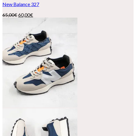
New Balance 327
El
El
65,00
€
60,00
€
precio
precio
original
actual
era:
es:
65,00€.
60,00€.