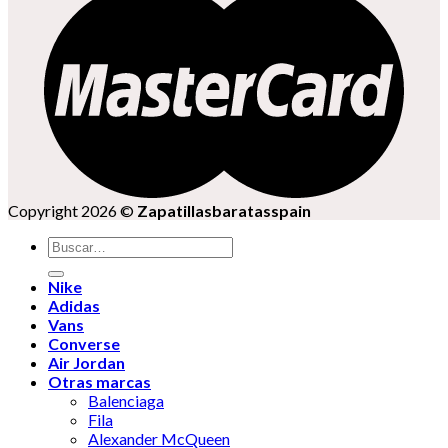
Copyright 2026 ©
Zapatillasbaratasspain
Buscar
por:
Nike
Adidas
Vans
Converse
Air Jordan
Otras marcas
Balenciaga
Fila
Alexander McQueen