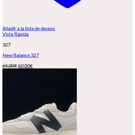
Añadir a la lista de deseos
Vista Rápida
327
New Balance 327
El
El
65,00
€
60,00
€
precio
precio
original
actual
era:
es:
65,00€.
60,00€.