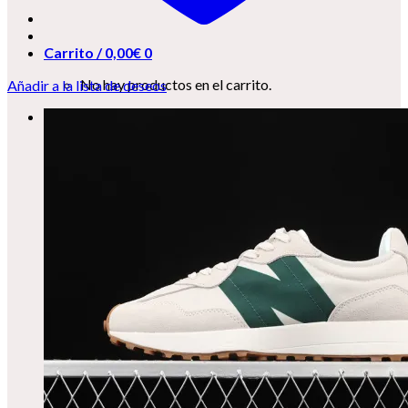
Carrito /
0,00
€
0
No hay productos en el carrito.
Añadir a la lista de deseos
0
Carrito
No hay productos en el carrito.