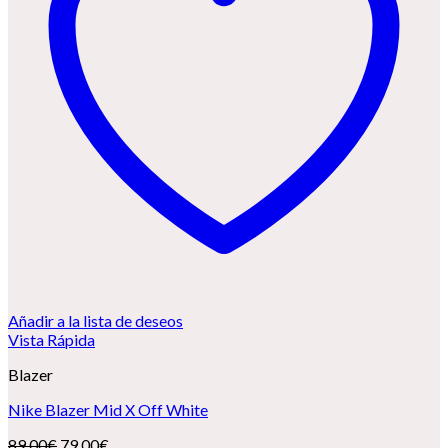
Añadir a la lista de deseos
Vista Rápida
Blazer
Nike Blazer Mid X Off White
El
El
89,00
€
79,00
€