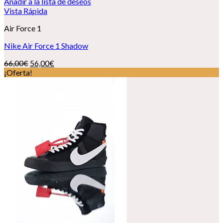
Añadir a la lista de deseos
Vista Rápida
Air Force 1
Nike Air Force 1 Shadow
El
El
66,00
€
56,00
€
precio
precio
¡Oferta!
original
actual
era:
es:
66,00€.
56,00€.