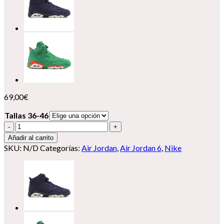
69,00
€
Tallas 36-46
Nike
Air
Añadir al carrito
Jordan
SKU:
N/D
Categorías:
Air Jordan
,
Air Jordan 6
,
Nike
6
cantidad