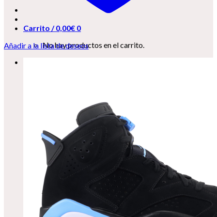
Carrito /
0,00
€
0
No hay productos en el carrito.
Añadir a la lista de deseos
0
Carrito
No hay productos en el carrito.