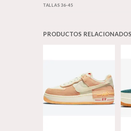
TALLAS 36-45
PRODUCTOS RELACIONADO
Añadir
Añadir
a la
a la
lista de
lista de
deseos
deseos