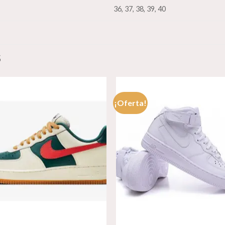
36, 37, 38, 39, 40
S
¡Oferta!
Añadir
Aña
a la
a l
lista de
lista
deseos
des