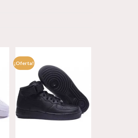
¡Oferta!
dir
Añadir
a
a la
 de
lista de
eos
deseos