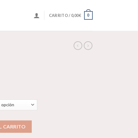
0
CARRITO /
0,00
€
ntidad
L CARRITO