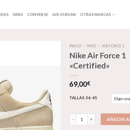
IDAS
VANS
CONVERSE
AIR JORDAN
OTRAS MARCAS
INICIO
/
NIKE
/
AIR FORCE 1
Nike Air Force 1
«Certified»
Añadir
a la
lista de
69,00
€
deseos
TALLAS 36-45
Nike Air Force 1 "Certified" ca
AÑADIR A