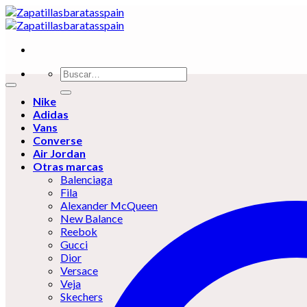
Skip
to
content
Buscar
por:
Nike
Adidas
Vans
Converse
Air Jordan
Otras marcas
Balenciaga
Fila
Alexander McQueen
New Balance
Reebok
Gucci
Dior
Versace
Veja
Skechers