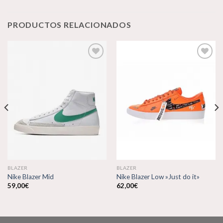
PRODUCTOS RELACIONADOS
Añadir
Añadir
a la
a la
lista de
lista de
deseos
deseos
BLAZER
BLAZER
Nike Blazer Mid
Nike Blazer Low »Just do it»
59,00
€
62,00
€