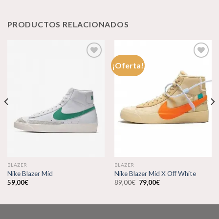
PRODUCTOS RELACIONADOS
¡Oferta!
Añadir
Añadir
a la
a la
lista de
lista de
deseos
deseos
BLAZER
BLAZER
Nike Blazer Mid
Nike Blazer Mid X Off White
El
El
59,00
€
89,00
€
79,00
€
precio
precio
original
actual
era:
es:
89,00€.
79,00€.