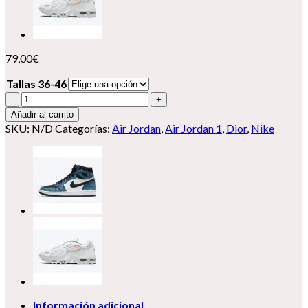
79,00
€
Tallas 36-46
Nike
Air
Añadir al carrito
Jordan
SKU:
N/D
Categorías:
Air Jordan
,
Air Jordan 1
,
Dior
,
Nike
1
cantidad
Información adicional