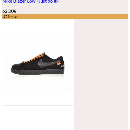
Nike Blazer Low »Just do it»
62,00
€
¡Oferta!