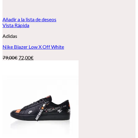
Añadir a la lista de deseos
Vista Rápida
Adidas
Nike Blazer Low X Off White
El
El
79,00
€
72,00
€
precio
precio
original
actual
era:
es:
79,00€.
72,00€.