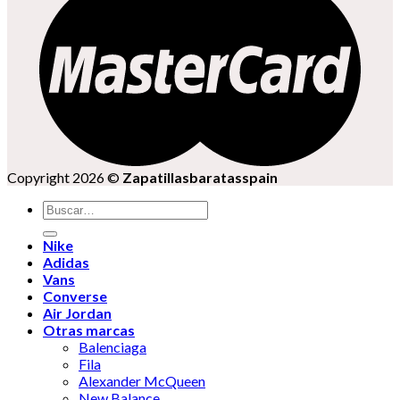
Copyright 2026 ©
Zapatillasbaratasspain
Buscar
por:
Nike
Adidas
Vans
Converse
Air Jordan
Otras marcas
Balenciaga
Fila
Alexander McQueen
New Balance