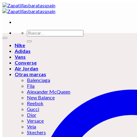
Skip
to
content
Buscar
por:
Nike
Adidas
Vans
Converse
Air Jordan
Otras marcas
Balenciaga
Fila
Alexander McQueen
New Balance
Reebok
Gucci
Dior
Versace
Veja
Skechers