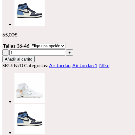
65,00
€
Tallas 36-46
Nike
Air
Añadir al carrito
Jordan
SKU:
N/D
Categorías:
Air Jordan
,
Air Jordan 1
,
Nike
1
cantidad