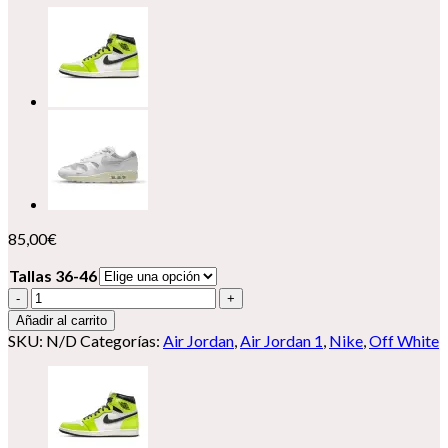
85,00
€
Tallas 36-46
Nike
Air
Añadir al carrito
Jordan
SKU:
N/D
Categorías:
Air Jordan
,
Air Jordan 1
,
Nike
,
Off White
1
"Denim"
cantidad