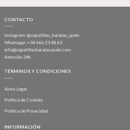
original
actual
era:
es:
89,00€.
79,00€.
CONTACTO
Instagram: @zapatillas_baratas_spain
Whatsapp: +34 666 23 48 63
info@zapatillasbaratasspain.com
Atención 24h
TÉRMINOS Y CONDICIONES
Aviso Legal
Política de Cookies
Política de Privacidad
INFORMACIÓN