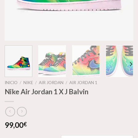
INICIO
/
NIKE
/
AIR JORDAN
/
AIR JORDAN 1
Nike Air Jordan 1 X J Balvin
99,00
€