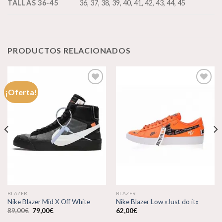
TALLAS 36-45
36, 37, 38, 39, 40, 41, 42, 43, 44, 45
PRODUCTOS RELACIONADOS
¡Oferta!
Añadir
Añadir
a la
a la
lista de
lista de
deseos
deseos
BLAZER
BLAZER
Nike Blazer Mid X Off White
Nike Blazer Low »Just do it»
El
El
89,00
€
79,00
€
62,00
€
precio
precio