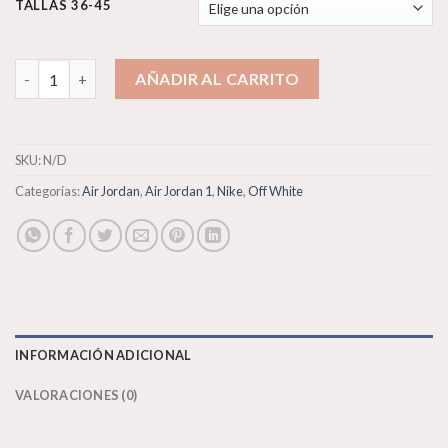
TALLAS 36-45
Nike Air Jordan 1 X J Balvin cantidad
AÑADIR AL CARRITO
SKU:
N/D
Categorías:
Air Jordan
,
Air Jordan 1
,
Nike
,
Off White
INFORMACIÓN ADICIONAL
VALORACIONES (0)