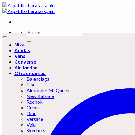
Skip
to
content
Buscar
por:
Nike
Adidas
Vans
Converse
Air Jordan
Otras marcas
Balenciaga
Fila
Alexander McQueen
New Balance
Reebok
Gucci
Dior
Versace
Veja
Skechers