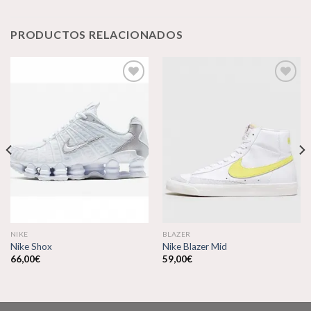
PRODUCTOS RELACIONADOS
Añadir
Añadir
a la
a la
lista de
lista de
deseos
deseos
NIKE
BLAZER
Nike Shox
Nike Blazer Mid
66,00
€
59,00
€