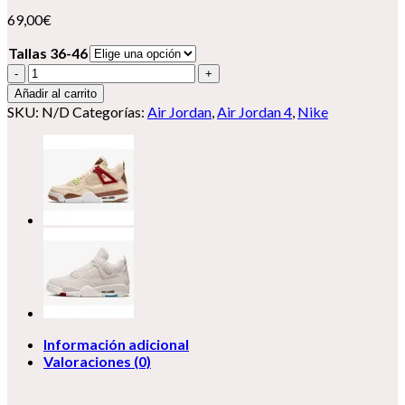
69,00
€
Tallas 36-46
Nike
Air
Añadir al carrito
Jordan
SKU:
N/D
Categorías:
Air Jordan
,
Air Jordan 4
,
Nike
4
cantidad
Información adicional
Valoraciones (0)