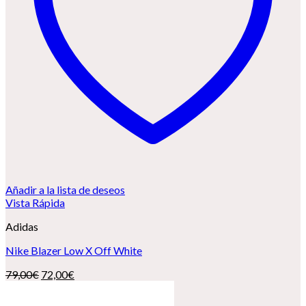
Añadir a la lista de deseos
Vista Rápida
Adidas
Nike Blazer Low X Off White
El
El
79,00
€
72,00
€
precio
precio
original
actual