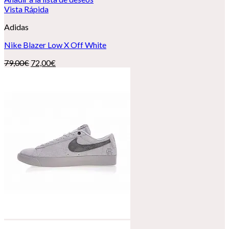
Vista Rápida
Adidas
Nike Blazer Low X Off White
El
El
79,00
€
72,00
€
precio
precio
original
actual
era:
es:
79,00€.
72,00€.