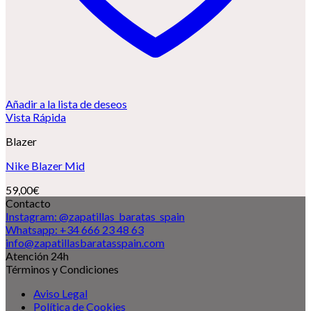
Añadir a la lista de deseos
Vista Rápida
Blazer
Nike Blazer Mid
59,00
€
Contacto
Instagram: @zapatillas_baratas_spain
Whatsapp: +34 666 23 48 63
info@zapatillasbaratasspain.com
Atención 24h
Términos y Condiciones
Aviso Legal
Política de Cookies