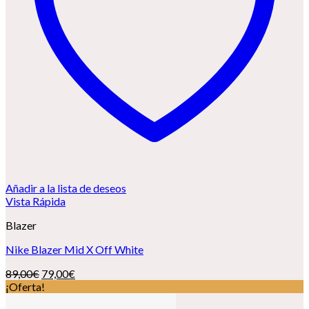
Añadir a la lista de deseos
Vista Rápida
Blazer
Nike Blazer Mid X Off White
El
El
89,00
€
79,00
€
precio
precio
¡Oferta!
original
actual