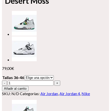
“Desert Moss”
79,00
€
Tallas 36-46
Nike
Air
Añadir al carrito
Jordan
SKU:
N/D
Categorías:
Air Jordan
,
Air Jordan 4
,
Nike
4
X
Union
LA