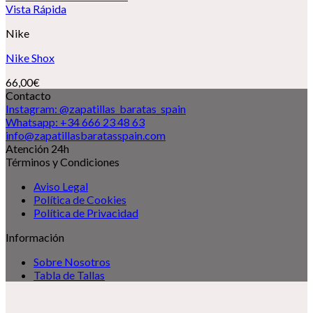
Vista Rápida
Nike
Nike Shox
66,00
€
Contacto
Instagram: @zapatillas_baratas_spain
Whatsapp: +34 666 23 48 63
info@zapatillasbaratasspain.com
Atención 24h
Términos y Condiciones
Aviso Legal
Política de Cookies
Política de Privacidad
Información
Sobre Nosotros
Tabla de Tallas