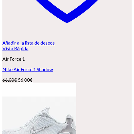
Añadir a la lista de deseos
Vista Rápida
Air Force 1
Nike Air Force 1 Shadow
El
El
66,00
€
56,00
€
precio
precio
original
actual
era:
es:
66,00€.
56,00€.