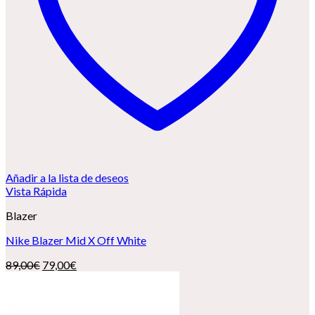
Añadir a la lista de deseos
Vista Rápida
Blazer
Nike Blazer Mid X Off White
El
El
89,00
€
79,00
€
precio
precio
original
actual
era:
es: