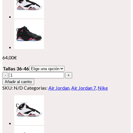
64,00
€
Tallas 36-46
Nike
Air
Añadir al carrito
Jordan
SKU:
N/D
Categorías:
Air Jordan
,
Air Jordan 7
,
Nike
7
cantidad