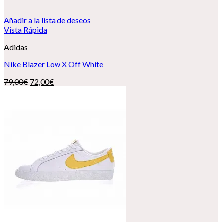
Añadir a la lista de deseos
Vista Rápida
Adidas
Nike Blazer Low X Off White
El
El
79,00
€
72,00
€
precio
precio
original
actual
era:
es:
79,00€.
72,00€.