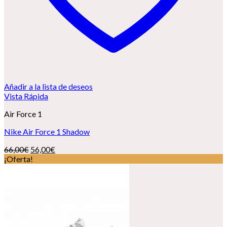
Añadir a la lista de deseos
Vista Rápida
Air Force 1
Nike Air Force 1 Shadow
El
El
66,00
€
56,00
€
precio
precio
¡Oferta!
original
actual
era:
es:
66,00€.
56,00€.