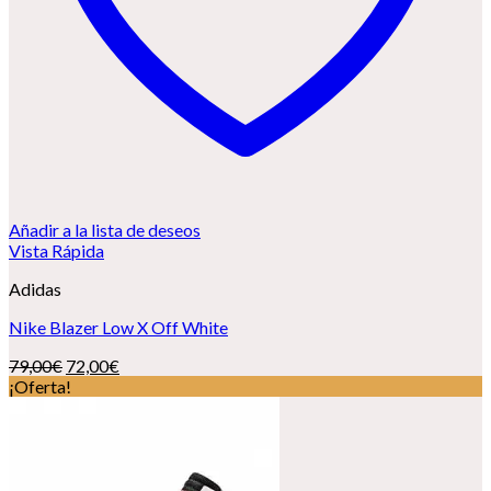
Añadir a la lista de deseos
Vista Rápida
Adidas
Nike Blazer Low X Off White
El
El
79,00
€
72,00
€
precio
precio
¡Oferta!
original
actual
era:
es:
79,00€.
72,00€.