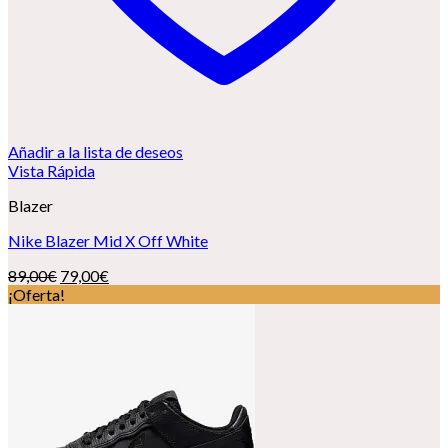
Añadir a la lista de deseos
Vista Rápida
Blazer
Nike Blazer Mid X Off White
El
El
89,00
€
79,00
€
precio
precio
¡Oferta!
original
actual
era:
es:
89,00€.
79,00€.