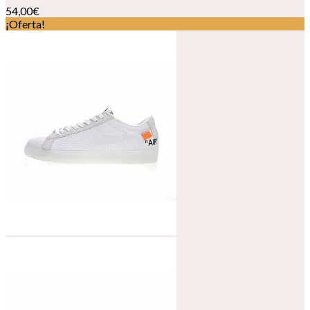
54,00
€
¡Oferta!