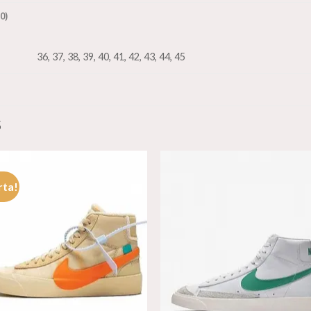
0)
36, 37, 38, 39, 40, 41, 42, 43, 44, 45
S
rta!
Añadir
Aña
a la
a l
lista de
lista
deseos
des