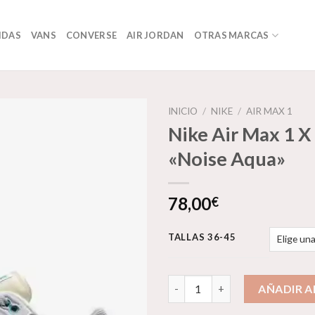
IDAS
VANS
CONVERSE
AIR JORDAN
OTRAS MARCAS
INICIO
/
NIKE
/
AIR MAX 1
Nike Air Max 1 X
«Noise Aqua»
Añadir
a la
lista de
78,00
€
deseos
TALLAS 36-45
Nike Air Max 1 X Patta "Noise
AÑADIR A