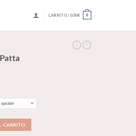
0
CARRITO /
0,00
€
 Patta
 Aqua" cantidad
L CARRITO