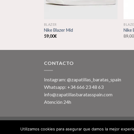
BLAZER
BLAZ
Nike Blazer Mid
Nike 
59,00
€
89,0
CONTACTO
Instagram: @zapatillas_baratas_spain
Whatsapp: +34 666 23 48 63
info@zapatillasbaratasspain.com
Atención 24h
Copyright 2026 ©
Zapatillasbaratasspain
Utilizamos cookies para asegurar que damos la mejor experie