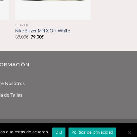
BLAZER
Nike Blazer Mid X Off White
El
El
89,00
€
79,00
€
precio
precio
original
actual
era:
es:
89,00€.
79,00€.
FORMACIÓN
re Nosotros
a de Tallas
emos que estás de acuerdo.
OK!
Política de privacidad