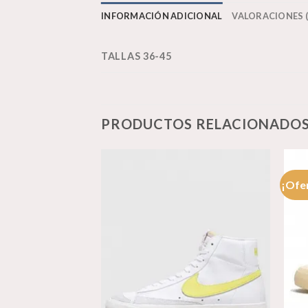
INFORMACIÓN ADICIONAL
VALORACIONES (
TALLAS 36-45
PRODUCTOS RELACIONADO
¡Ofe
Añadir
Añadir
a la
a la
lista de
lista de
deseos
deseos