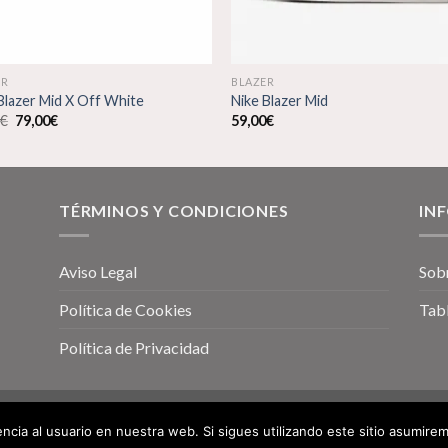
ER
BLAZER
Blazer Mid X Off White
Nike Blazer Mid
El
El
0
€
79,00
€
59,00
€
precio
precio
original
actual
era:
es:
89,00€.
79,00€.
TÉRMINOS Y CONDICIONES
IN
Aviso Legal
Sob
Política de Cookies
Tabl
Política de Privacidad
ncia al usuario en nuestra web. Si sigues utilizando este sitio asumir