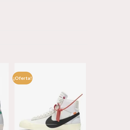
¡Oferta!
dir
Añadir
a
a la
 de
lista de
eos
deseos