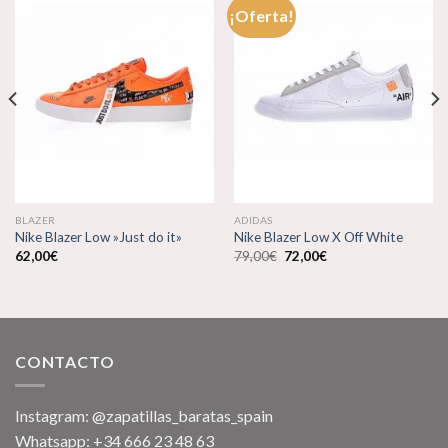
¡Oferta!
Añadir
Añadir
a la
a la
lista de
lista de
deseos
deseos
BLAZER
ADIDAS
Nike Blazer Low »Just do it»
Nike Blazer Low X Off White
El
El
62,00
€
79,00
€
72,00
€
precio
precio
original
actual
era:
es:
79,00€.
72,00€.
CONTACTO
Instagram: @zapatillas_baratas_spain
Whatsapp: +34 666 23 48 63