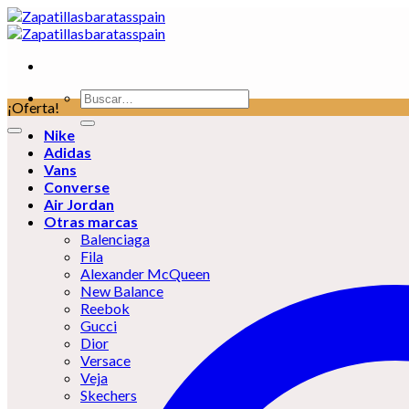
Skip
to
content
Buscar
¡Oferta!
por:
Nike
Adidas
Vans
Converse
Air Jordan
Otras marcas
Balenciaga
Fila
Alexander McQueen
New Balance
Reebok
Gucci
Dior
Versace
Veja
Skechers