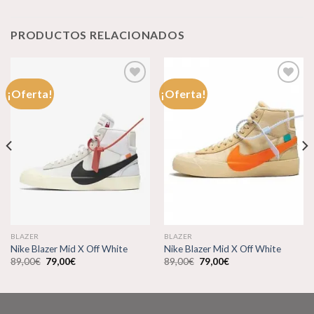
PRODUCTOS RELACIONADOS
¡Oferta!
¡Oferta!
Añadir
Añadir
a la
a la
lista de
lista de
deseos
deseos
BLAZER
BLAZER
Nike Blazer Mid X Off White
Nike Blazer Mid X Off White
El
El
El
El
89,00
€
79,00
€
89,00
€
79,00
€
precio
precio
precio
precio
original
actual
original
actual
era:
es:
era:
es:
89,00€.
79,00€.
89,00€.
79,00€.