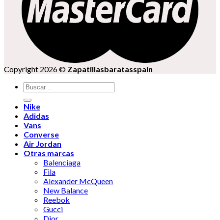
Copyright 2026 ©
Zapatillasbaratasspain
Buscar
por:
Nike
Adidas
Vans
Converse
Air Jordan
Otras marcas
Balenciaga
Fila
Alexander McQueen
New Balance
Reebok
Gucci
Dior