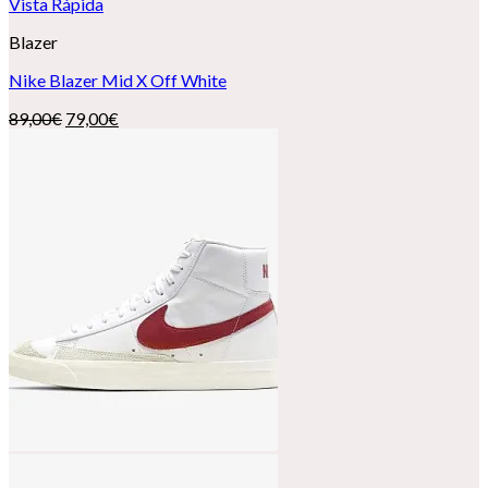
Vista Rápida
Blazer
Nike Blazer Mid X Off White
El
El
89,00
€
79,00
€
precio
precio
original
actual
era:
es:
89,00€.
79,00€.