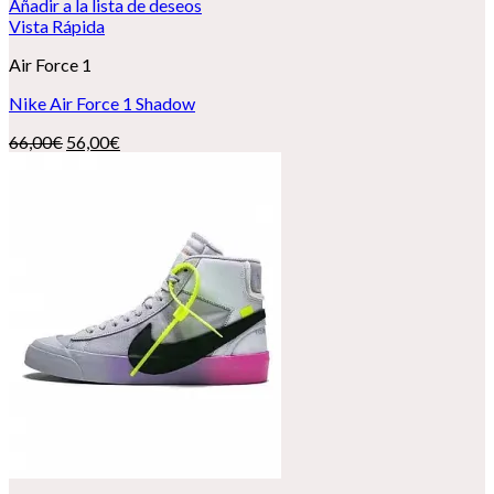
Añadir a la lista de deseos
Vista Rápida
Air Force 1
Nike Air Force 1 Shadow
El
El
66,00
€
56,00
€
precio
precio
original
actual
era:
es:
66,00€.
56,00€.