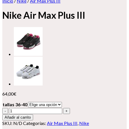
Inicio
/
Nike
/
Air Max Plus III
Nike Air Max Plus III
64,00
€
tallas 36-40
Nike
Air
Añadir al carrito
Max
SKU:
N/D
Categorías:
Air Max Plus III
,
Nike
Plus