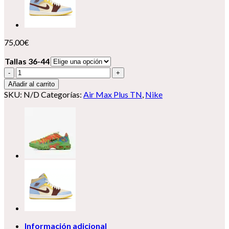
75,00
€
Tallas 36-44
Nike
Air
Añadir al carrito
Max
SKU:
N/D
Categorías:
Air Max Plus TN
,
Nike
Plus
Tn
X
Supreme
cantidad
Información adicional