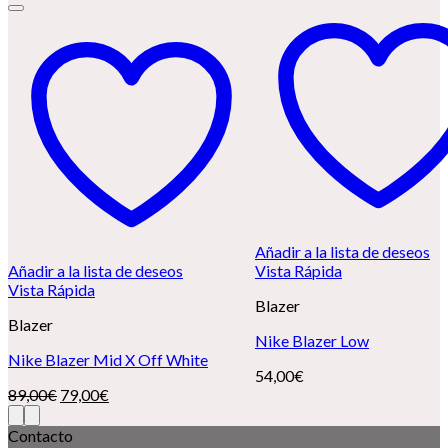
Añadir a la lista de deseos
Añadir a la lista de deseos
Vista Rápida
Vista Rápida
Blazer
Blazer
Nike Blazer Low
Nike Blazer Mid X Off White
54,00
€
El
El
89,00
€
79,00
€
precio
precio
original
actual
Contacto