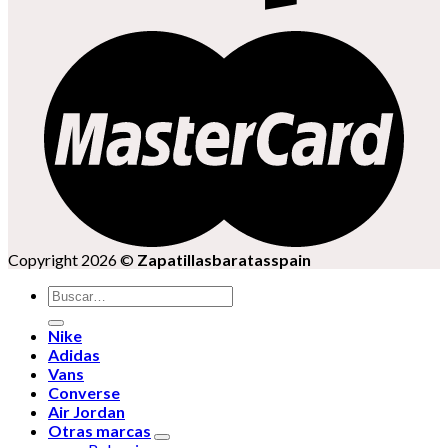
Copyright 2026 ©
Zapatillasbaratasspain
Buscar
por:
Nike
Adidas
Vans
Converse
Air Jordan
Otras marcas