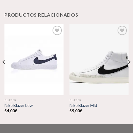
PRODUCTOS RELACIONADOS
Añadir
Añadir
a la
a la
lista de
lista de
deseos
deseos
BLAZER
BLAZER
Nike Blazer Low
Nike Blazer Mid
54,00
€
59,00
€