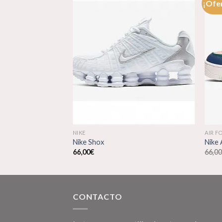
¡Ofe
Añadir
Añadir
a la
a la
lista de
lista de
deseos
deseos
NIKE
AIR F
Off White
Nike Shox
Nike 
66,00
€
66,0
CONTACTO