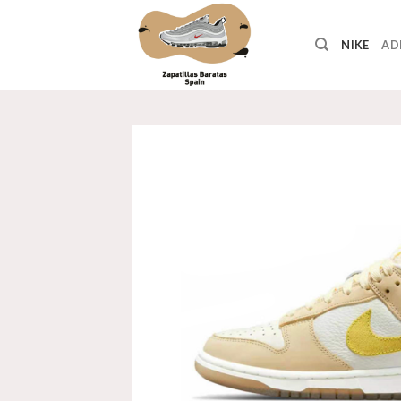
Skip
to
NIKE
AD
content