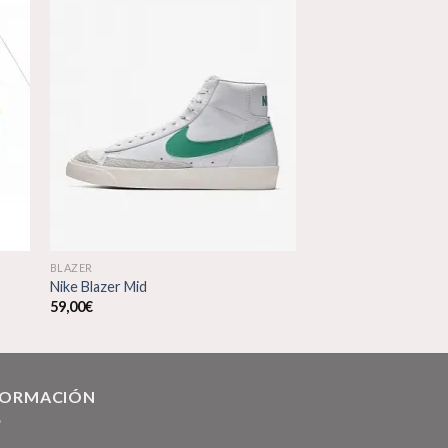
dir
Añadir
a
a la
 de
lista de
eos
deseos
BLAZER
Nike Blazer Mid
59,00
€
FORMACIÓN