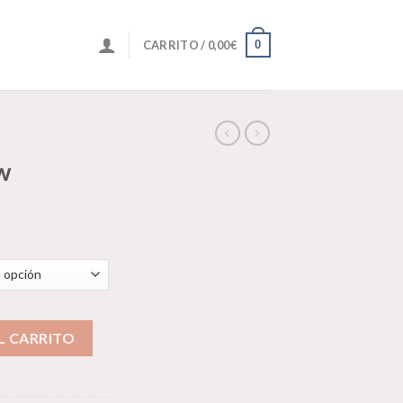
0
CARRITO /
0,00
€
w
L CARRITO