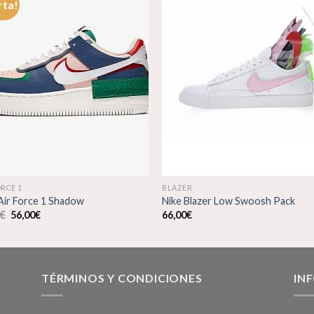
rta!
Añadir
Aña
a la
a l
lista de
lista
deseos
des
ORCE 1
BLAZER
Air Force 1 Shadow
Nike Blazer Low Swoosh Pack
El
El
0
€
56,00
€
66,00
€
precio
precio
original
actual
era:
es:
66,00€.
56,00€.
TÉRMINOS Y CONDICIONES
IN