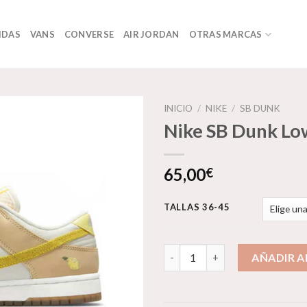
IDAS
VANS
CONVERSE
AIR JORDAN
OTRAS MARCAS
INICIO
/
NIKE
/
SB DUNK
Nike SB Dunk Lo
Añadir
65,00
€
a la
lista de
deseos
TALLAS 36-45
Nike SB Dunk Low cantidad
AÑADIR A