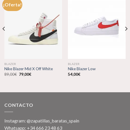
¡Oferta!
Añadir
Añadir
a la
a la
lista de
lista de
deseos
deseos
BLAZER
BLAZER
Nike Blazer Mid X Off White
Nike Blazer Low
El
El
89,00
€
79,00
€
54,00
€
precio
precio
original
actual
era:
es:
89,00€.
79,00€.
CONTACTO
Instagram: @zapatillas_baratas_spain
Whatsapp: +34 666 23 48 63