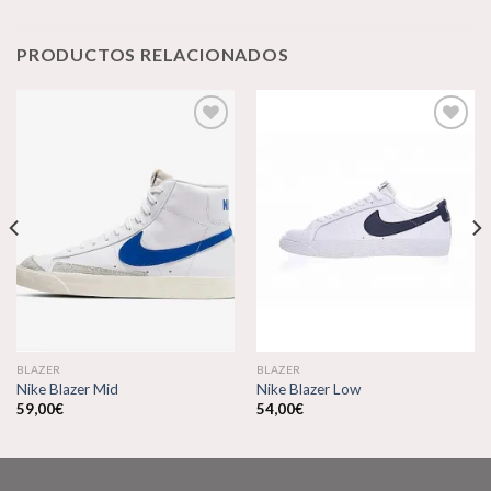
PRODUCTOS RELACIONADOS
Añadir
Añadir
a la
a la
lista de
lista de
deseos
deseos
BLAZER
BLAZER
Nike Blazer Mid
Nike Blazer Low
59,00
€
54,00
€