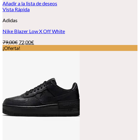
Añadir a la lista de deseos
Vista Rápida
Adidas
Nike Blazer Low X Off White
El
El
79,00
€
72,00
€
precio
precio
¡Oferta!
original
actual
era:
es:
79,00€.
72,00€.