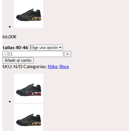
66,00
€
tallas 40-46
Nike
Shox
Añadir al carrito
R4
SKU:
N/D
Categorías:
Nike
,
Shox
cantidad