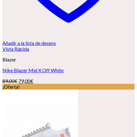
Añadir a la lista de deseos
Vista Rápida
Blazer
Nike Blazer Mid X Off White
El
El
89,00
€
79,00
€
precio
precio
¡Oferta!
original
actual
era:
es:
89,00€.
79,00€.