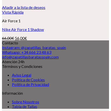
Añadir a la lista de deseos
Vista Rápida
Air Force 1
Nike Air Force 1 Shadow
El
El
66,00
€
56,00
€
precio
precio
Contacto
original
actual
Instagram: @zapatillas_baratas_spain
era:
es:
Whatsapp: +34 666 23 48 63
66,00€.
56,00€.
info@zapatillasbaratasspain.com
Atención 24h
Términos y Condiciones
Aviso Legal
Política de Cookies
Política de Privacidad
Información
Sobre Nosotros
Tabla de Tallas