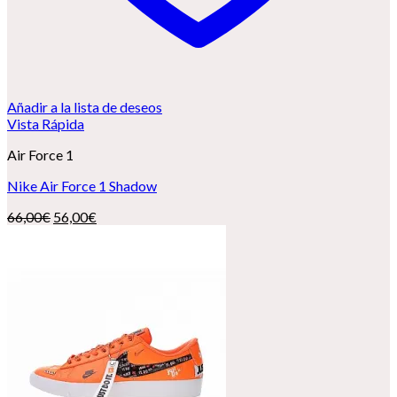
Añadir a la lista de deseos
Vista Rápida
Air Force 1
Nike Air Force 1 Shadow
El
El
66,00
€
56,00
€
precio
precio
original
actual
era:
es:
66,00€.
56,00€.