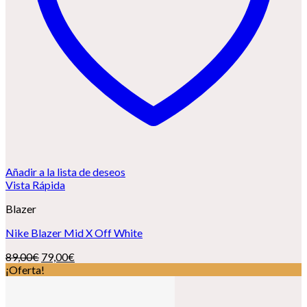
Añadir a la lista de deseos
Vista Rápida
Blazer
Nike Blazer Mid X Off White
El
El
89,00
€
79,00
€
precio
precio
¡Oferta!
original
actual
era:
es: