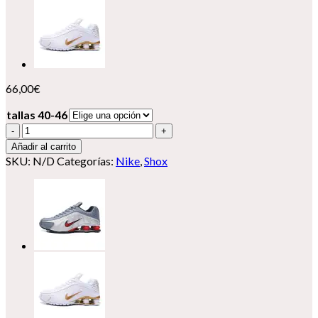
66,00
€
tallas 40-46
Nike
Shox
Añadir al carrito
R4
SKU:
N/D
Categorías:
Nike
,
Shox
cantidad