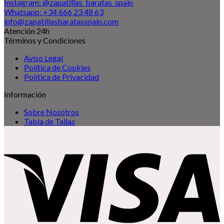
Instagram: @zapatillas_baratas_spain
Whatsapp: +34 666 23 48 63
info@zapatillasbaratasspain.com
Atención 24h
Términos y Condiciones
Aviso Legal
Política de Cookies
Política de Privacidad
Información
Sobre Nosotros
Tabla de Tallas