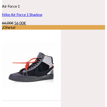
Air Force 1
Nike Air Force 1 Shadow
El
El
66,00
€
56,00
€
precio
precio
¡Oferta!
original
actual
era:
es:
66,00€.
56,00€.