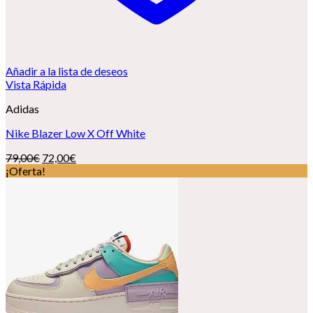
Añadir a la lista de deseos
Vista Rápida
Adidas
Nike Blazer Low X Off White
El
El
79,00
€
72,00
€
precio
precio
¡Oferta!
original
actual
era:
es:
79,00€.
72,00€.