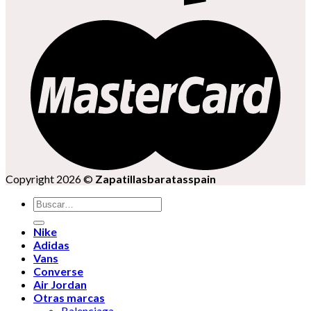
Copyright 2026 ©
Zapatillasbaratasspain
Buscar
por:
Nike
Adidas
Vans
Converse
Air Jordan
Otras marcas
Balenciaga