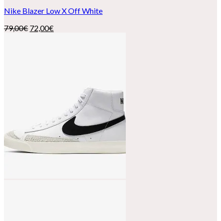
Nike Blazer Low X Off White
El
El
79,00
€
72,00
€
precio
precio
original
actual
era:
es:
79,00€.
72,00€.