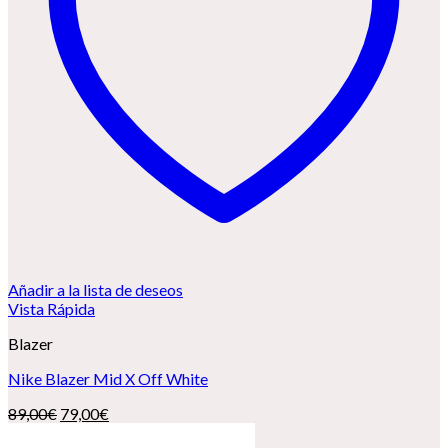
Añadir a la lista de deseos
Vista Rápida
Blazer
Nike Blazer Mid X Off White
El
El
89,00
€
79,00
€
precio
precio