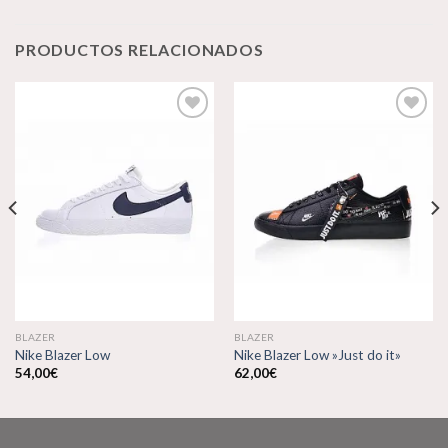
PRODUCTOS RELACIONADOS
Añadir
Añadir
a la
a la
lista de
lista de
deseos
deseos
BLAZER
BLAZER
Nike Blazer Low
Nike Blazer Low »Just do it»
54,00
€
62,00
€