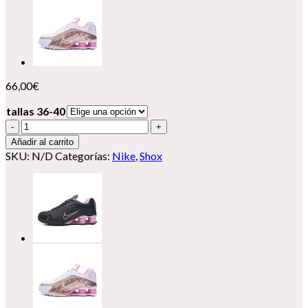
66,00
€
tallas 36-40
Nike
Shox
Añadir al carrito
R4
SKU:
N/D
Categorías:
Nike
,
Shox
cantidad