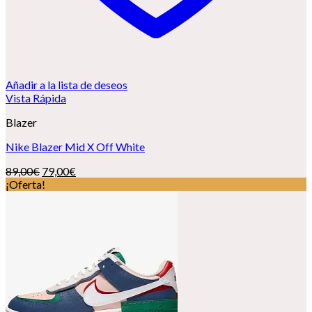
Añadir a la lista de deseos
Vista Rápida
Blazer
Nike Blazer Mid X Off White
El
El
89,00
€
79,00
€
precio
precio
¡Oferta!
original
actual
era:
es:
89,00€.
79,00€.