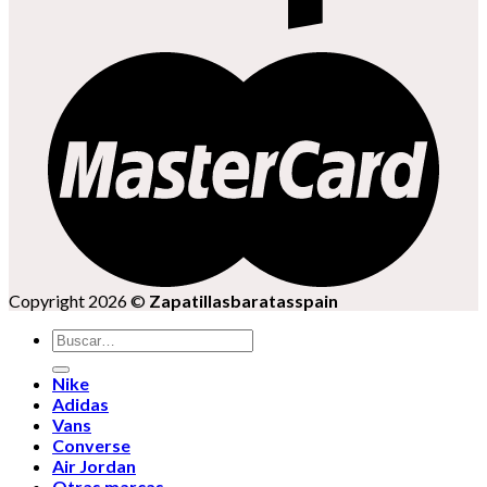
Copyright 2026 ©
Zapatillasbaratasspain
Buscar
por:
Nike
Adidas
Vans
Converse
Air Jordan
Otras marcas