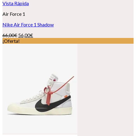
Vista Rápida
Air Force 1
Nike Air Force 1 Shadow
El
El
66,00
€
56,00
€
precio
precio
¡Oferta!
original
actual
era:
es:
66,00€.
56,00€.