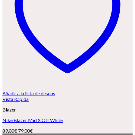
Añadir a la lista de deseos
Vista Rápida
Blazer
Nike Blazer Mid X Off White
El
El
89,00
€
79,00
€