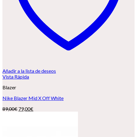
Añadir a la lista de deseos
Vista Rápida
Blazer
Nike Blazer Mid X Off White
El
El
89,00
€
79,00
€
precio
precio
original
actual
era:
es:
89,00€.
79,00€.