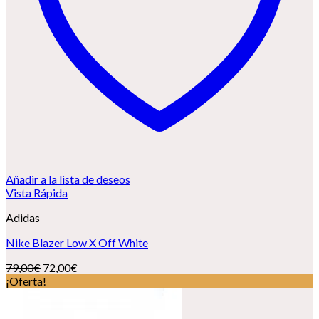
Añadir a la lista de deseos
Vista Rápida
Adidas
Nike Blazer Low X Off White
El
El
79,00
€
72,00
€
precio
precio
¡Oferta!
original
actual
era:
es: