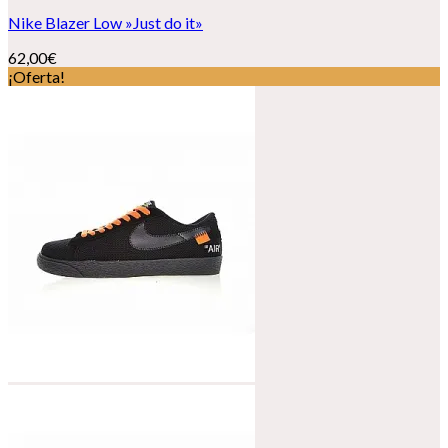
Nike Blazer Low »Just do it»
62,00
€
¡Oferta!