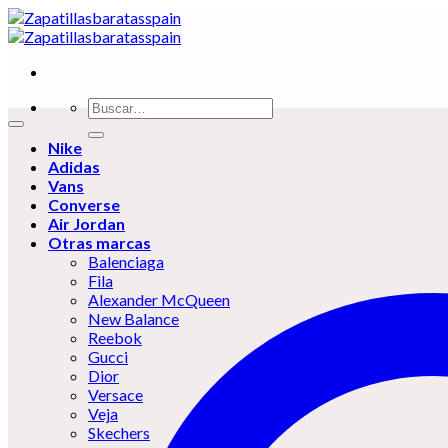
Skip
to
content
Buscar
por:
Nike
Adidas
Vans
Converse
Air Jordan
Otras marcas
Balenciaga
Fila
Alexander McQueen
New Balance
Reebok
Gucci
Dior
Versace
Veja
Skechers